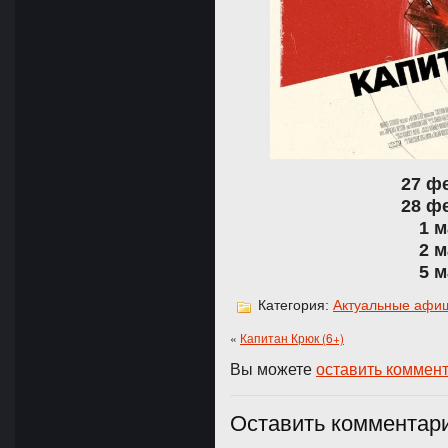
27 ф
28 ф
1 м
2 м
5 м
Категория:
Актуальные афи
«
Капитан Крюк (6+)
Вы можете
оставить коммен
Оставить комментар